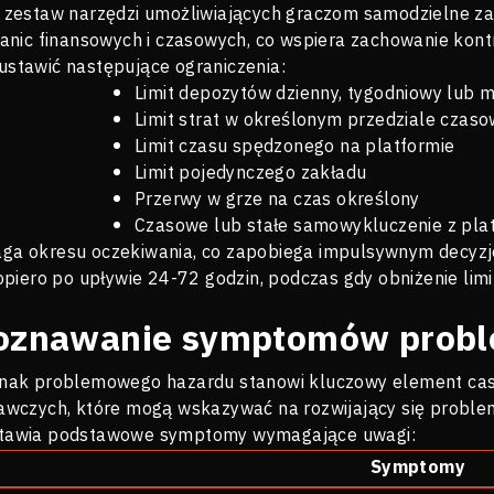
 zestaw narzędzi umożliwiających graczom samodzielne za
ranic finansowych i czasowych, co wspiera zachowanie kont
stawić następujące ograniczenia:
Limit depozytów dzienny, tygodniowy lub m
Limit strat w określonym przedziale czas
Limit czasu spędzonego na platformie
Limit pojedynczego zakładu
Przerwy w grze na czas określony
Czasowe lub stałe samowykluczenie z pla
ga okresu oczekiwania, co zapobiega impulsywnym decyzj
opiero po upływie 24-72 godzin, podczas gdy obniżenie limi
oznawanie symptomów prob
znak problemowego hazardu stanowi kluczowy element casi
awczych, które mogą wskazywać na rozwijający się problem
stawia podstawowe symptomy wymagające uwagi:
Symptomy