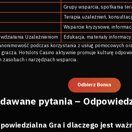
Grupy wsparcia, spotkania te
Terapia uzależnień, konsultac
Wsparcie kryzysowe, informac
wdziałania Uzależnieniom
Edukacja, materiały informacy
anonimowość podczas korzystania z usług pomocowych oraz
 gracza. Hotslots Casino aktywnie promuje kulturę odpowie
 zasobach i narzędziach wsparcia.
Odbierz Bonus
adawane pytania – Odpowiedz
powiedzialna Gra i dlaczego jest waż