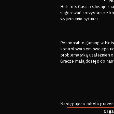
Mo
Hotslots Casino stosuje z
sugerować korzystanie z ko
wyjaśnienia sytuacji.
Responsible gaming w Hotsl
kontrolowaniem swojego uc
problematyką uzależnień o
Gracze mają dostęp do nas
Następująca tabela prezen
Orga