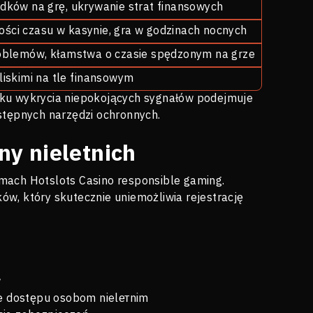
dków na grę, ukrywanie strat finansowych
ści czasu w kasynie, gra w godzinach nocnych
roblemów, kłamstwa o czasie spędzonym na grze
bliskimi na tle finansowym
dku wykrycia niepokojących sygnałów podejmuje
stępnych narzędzi ochronnych.
ny nieletnich
amach Hotslots Casino responsible gaming.
w, który skutecznie uniemożliwia rejestrację
w
e dostępu osobom nielетnim