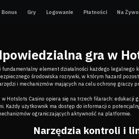
Bonus
Gry
Logowanie
Płatności
Na Żywo
powiedzialna gra w Hot
 fundamentalny element działalności każdego legalnego k
bezpiecznego środowiska rozrywki, w którym hazard pozos
arzędzi i mechanizmów mających na celu ochronę graczy 
w Hotslots Casino opiera się na trzech filarach: edukacji 
i. Każdy użytkownik ma dostęp do informacji o potencjal
 mechanizmów ograniczających aktywność na platformie.
Narzędzia kontroli i l