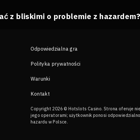
ć z bliskimi o problemie z hazardem
Odpowiedzialna gra
Polityka prywatności
Warunki
Kontakt
Copyright 2026 © Hotslots Casino. Strona oferuje nie
jego operatorami; użytkownik ponosi odpowiedzialn
hazardu w Polsce.