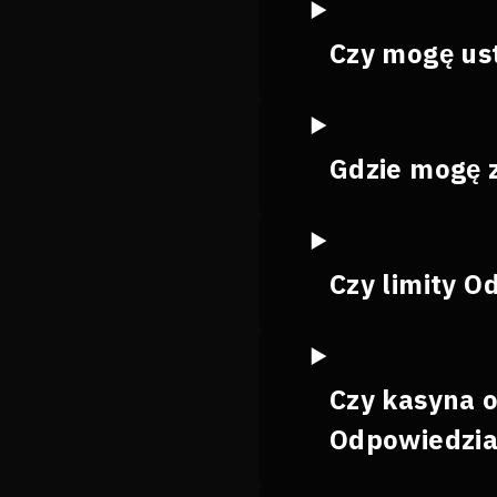
Czy mogę ust
Gdzie mogę 
Czy limity 
Czy kasyna o
Odpowiedzia