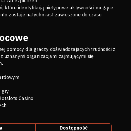
cia zabezpieczeń
, które identyfikują nietypowe aktywności mogące
onto zostaje natychmiast zawieszone do czasu
mocowe
ej pomocy dla graczy doświadczających trudności z
z uznanymi organizacjami zajmującymi się
h.
zardowym
 gry
Hotslots Casino
ych
a
Dostępność