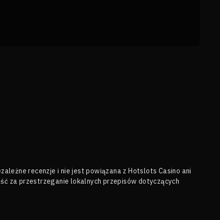
?
zależne recenzje i nie jest powiązana z Hotslots Casino ani
ość za przestrzeganie lokalnych przepisów dotyczących