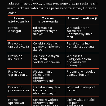
nadającym się do odczytu maszynowego oraz przesłanie ich
innemu administratorowi bez przeszkód ze strony Hotslots
Casino.
Prawo
Zakres
Sposób realizacji
użytkownika
stosowania
Prawo
Informacja o
Wniosek przez
dostępu
przetwarzanych
formularz
danych
kontaktowy lub e-
mail
Prawo do
Korekta błędnych
Panel konta lub
sprostowania
lub niekompletnych
kontakt z obsługą
danych
Prawo do
Usunięcie danych
Wniosek z
usunięcia
po ustaniu
uwzględnieniem
podstawy prawnej
obowiązków
prawnych
Prawo do
Wstrzymanie
Pisemny wniosek z
ograniczenia
określonych
uzasadnieniem
operacji
przetwarzania
Prawo do
Transfer danych w
Wniosek o eksport
przenoszenia
formacie
danych
elektronicznym
Prawo
Sprzeciw wobec
Link w wiadomości
sprzeciwu
przetwarzania
lub panel
marketingowego
preferencji