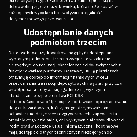
określonych przypadkach przetwarzanie opiera się na
dobrowolnej zgodzie użytkownika, która może zostać w
każdej chwili wycofana bez wpływu na legalność
dotychczasowego przetwarzania.
Udostępnianie danych
podmiotom trzecim
Dane osobowe użytkowników mogą być udostępniane
wybranym podmiotom trzecim wyłącznie w zakresie
niezbędnym do realizacji określonych celów związanych z
funkcjonowaniem platformy. Dostawcy usług płatniczych
otrzymują dostęp do informacji finansowych w celu
przetwarzania transakcji depozytowych i wypłat, przy czym
współpraca ta odbywa się zgodnie z najwyższymi
standardami bezpieczeństwa PCI DSS.
Hotslots Casino współpracuje z dostawcami oprogramowania
do gier hazardowych, którzy mogą otrzymywać dane
behawioralne dotyczące rozgrywek w celu zapewnienia
prawidłowego działania gier i wykrywania nieprawidłowości.
Podmioty świadczące usługi informatyczne i hostingowe
mają dostęp do danych technicznych niezbędnych do