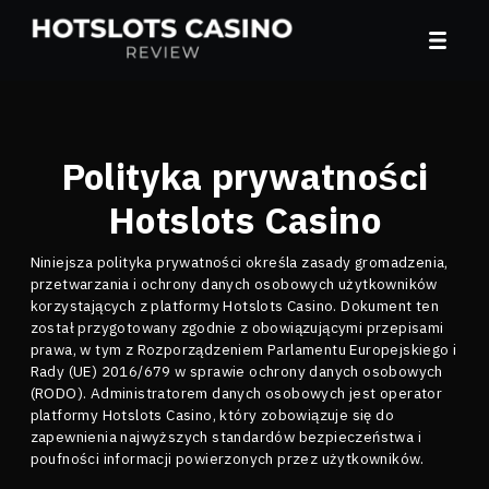
Polityka prywatności
Hotslots Casino
Niniejsza polityka prywatności określa zasady gromadzenia,
przetwarzania i ochrony danych osobowych użytkowników
korzystających z platformy Hotslots Casino. Dokument ten
został przygotowany zgodnie z obowiązującymi przepisami
prawa, w tym z Rozporządzeniem Parlamentu Europejskiego i
Rady (UE) 2016/679 w sprawie ochrony danych osobowych
(RODO). Administratorem danych osobowych jest operator
platformy Hotslots Casino, który zobowiązuje się do
zapewnienia najwyższych standardów bezpieczeństwa i
poufności informacji powierzonych przez użytkowników.