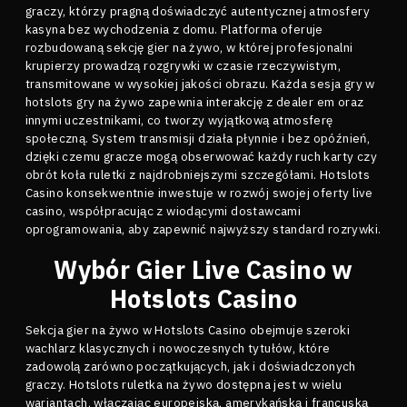
graczy, którzy pragną doświadczyć autentycznej atmosfery
kasyna bez wychodzenia z domu. Platforma oferuje
rozbudowaną sekcję gier na żywo, w której profesjonalni
krupierzy prowadzą rozgrywki w czasie rzeczywistym,
transmitowane w wysokiej jakości obrazu. Każda sesja gry w
hotslots gry na żywo zapewnia interakcję z dealer em oraz
innymi uczestnikami, co tworzy wyjątkową atmosferę
społeczną. System transmisji działa płynnie i bez opóźnień,
dzięki czemu gracze mogą obserwować każdy ruch karty czy
obrót koła ruletki z najdrobniejszymi szczegółami. Hotslots
Casino konsekwentnie inwestuje w rozwój swojej oferty live
casino, współpracując z wiodącymi dostawcami
oprogramowania, aby zapewnić najwyższy standard rozrywki.
Wybór Gier Live Casino w
Hotslots Casino
Sekcja gier na żywo w Hotslots Casino obejmuje szeroki
wachlarz klasycznych i nowoczesnych tytułów, które
zadowolą zarówno początkujących, jak i doświadczonych
graczy. Hotslots ruletka na żywo dostępna jest w wielu
wariantach, włączając europejską, amerykańską i francuską