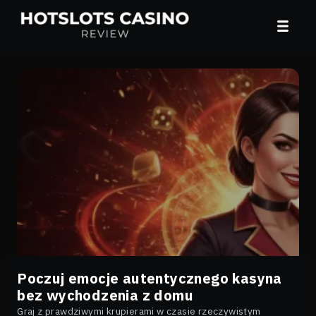
Poczuj emocje autentycznego kasyna
bez wychodzenia z domu
Graj z prawdziwymi krupierami w czasie rzeczywistym