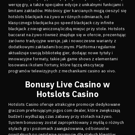
wersję gry, a także specjalne edycje z unikalnymi funkcjami i
limitami zakładów. Miłośnicy gier karcianych mogą cieszyć się
hotslots blackjack na żywo w różnych odmianach, od
klasycznego blackjacka po speed blackjack czy infinite
blackjack z nieograniczoną liczbą miejsc przy stole. Hotslots
baccarat na żywo również znajduje się w ofercie, prezentując
zarówno tradycyjne wersje, jak i nowoczesne warianty z
dodatkowymi zakładami bocznymi. Platforma regularnie
aktualizuje swoją bibliotekę gier, dodając nowe tytuły i
innowacyjne formaty, takie jak game shows z elementami
losowania i kołami fortuny, które łączą ekscytację
programów telewizyjnych z mechanikami casino ao vivo.
Bonusy Live Casino w
Hotslots Casino
Hotslots Casino oferuje atrakcyjne promocje dedykowane
graczom preferującym jogos com dealer, które zwiększają
budżet i wydłużają czas zabawy przy stołach na żywo.
System bonusowy został zaprojektowany z myślą o różnych
stylach gry i poziomach zaangażowania, od bonusów
powitalnych po regularne promocje dla stałych klientów.