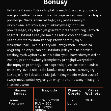
Bonusy
Hotslots Casino Polska to platforma, która zdecydowanie
wie, jak zadbać o swoich graczy poprzez różnorodne i hojne
promocje. Niezależnie od tego, czy jesteś nowym
użytkownikiem szukającym lukratywnego bonusu
powitalnego, czy lojalnym graczem pragnącym regularnych
nagród, Hotslots kasyno ma dla Ciebie coś specjalnego.
Każda oferta została zaprojektowana z myślą o
maksymalizacji Twojej rozrywki i zwiększeniu szans na
wygraną, co czyni casino Hotslots jednym z najbardziej
atrakcyjnych wyborów na polskim rynku hazardowym online.
Poniżej przedstawiamy kompletny przegląd wszystkich
dostępnych promocji, które sprawiają, że Hotslots Casino
online wyróżnia się na tle konkurencji. Poznaj szczegóły
każdej oferty i dowiedz się, jak maksymalnie wykorzystać
swoje możliwości wygranych w tym renomowanym kasynie
internetowym.
Nazwa
Nagroda
Wymóg
Okres
Bonusu
Obrotu
Ważności
Bonus
100% do 2000
35x
30 dni
Powitalny
PLN + 200
bonus
darmowych
spinów