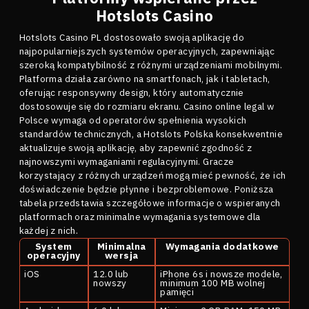
Hotslots Casino
Hotslots Casino PL dostosowało swoją aplikację do
najpopularniejszych systemów operacyjnych, zapewniając
szeroką kompatybilność z różnymi urządzeniami mobilnymi.
Platforma działa zarówno na smartfonach, jak i tabletach,
oferując responsywny design, który automatycznie
dostosowuje się do rozmiaru ekranu. Casino online legal w
Polsce wymaga od operatorów spełnienia wysokich
standardów technicznych, a Hotslots Polska konsekwentnie
aktualizuje swoją aplikację, aby zapewnić zgodność z
najnowszymi wymaganiami regulacyjnymi. Gracze
korzystający z różnych urządzeń mogą mieć pewność, że ich
doświadczenie będzie płynne i bezproblemowe. Poniższa
tabela przedstawia szczegółowe informacje o wspieranych
platformach oraz minimalne wymagania systemowe dla
każdej z nich.
System
Minimalna
Wymagania dodatkowe
operacyjny
wersja
iOS
12.0 lub
iPhone 6s i nowsze modele,
nowszy
minimum 100 MB wolnej
pamięci