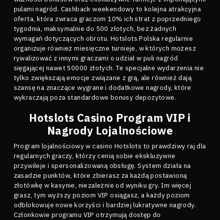
pulami nagród. Cashback weekendowy to kolejna atrakcyjna
oferta, która zwraca graczom 10% ich strat z poprzedniego
tygodnia, maksymalnie do 500 złotych, bez żadnych
wymagań dotyczących obrotu. Hotslots Polska regularnie
organizuje również miesięczne turnieje, w których możesz
rywalizować z innymi graczami o udział w puli nagród
sięgającej nawet 50000 złotych. Te specjalne wydarzenia nie
tylko zwiększają emocje związane z grą, ale również dają
szansę na znaczące wygrane i dodatkowe nagrody, które
wykraczają poza standardowe bonusy depozytowe.
Hotslots Casino Program VIP i
Nagrody Lojalnościowe
Program lojalnościowy w casino Hotslots to prawdziwy raj dla
regularnych graczy, którzy cenią sobie ekskluzywne
przywileje i spersonalizowaną obsługę. System działa na
zasadzie punktów, które zbierasz za każdą postawioną
złotówkę w kasynie, niezależnie od wyniku gry. Im więcej
grasz, tym wyższy poziom VIP osiągasz, a każdy poziom
odblokowuje nowe korzyści i bardziej lukratywne nagrody.
Członkowie programu VIP otrzymują dostęp do