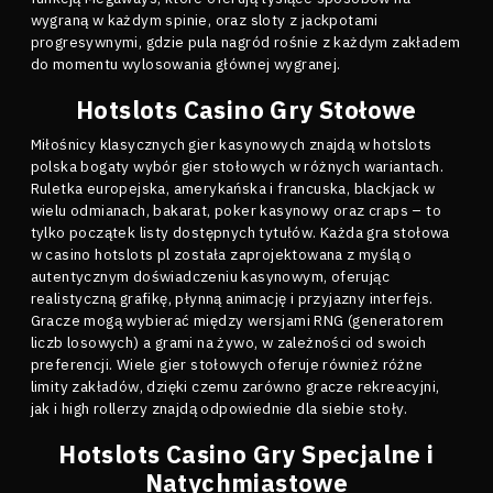
wygraną w każdym spinie, oraz sloty z jackpotami
progresywnymi, gdzie pula nagród rośnie z każdym zakładem
do momentu wylosowania głównej wygranej.
Hotslots Casino Gry Stołowe
Miłośnicy klasycznych gier kasynowych znajdą w hotslots
polska bogaty wybór gier stołowych w różnych wariantach.
Ruletka europejska, amerykańska i francuska, blackjack w
wielu odmianach, bakarat, poker kasynowy oraz craps – to
tylko początek listy dostępnych tytułów. Każda gra stołowa
w casino hotslots pl została zaprojektowana z myślą o
autentycznym doświadczeniu kasynowym, oferując
realistyczną grafikę, płynną animację i przyjazny interfejs.
Gracze mogą wybierać między wersjami RNG (generatorem
liczb losowych) a grami na żywo, w zależności od swoich
preferencji. Wiele gier stołowych oferuje również różne
limity zakładów, dzięki czemu zarówno gracze rekreacyjni,
jak i high rollerzy znajdą odpowiednie dla siebie stoły.
Hotslots Casino Gry Specjalne i
Natychmiastowe