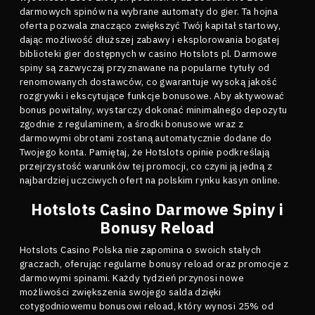
darmowych spinów na wybrane automaty do gier. Ta hojna
oferta pozwala znacząco zwiększyć Twój kapitał startowy,
dając możliwość dłuższej zabawy i eksplorowania bogatej
biblioteki gier dostępnych w casino Hotslots pl. Darmowe
spiny są zazwyczaj przyznawane na popularne tytuły od
renomowanych dostawców, co gwarantuje wysoką jakość
rozgrywki i ekscytujące funkcje bonusowe. Aby aktywować
bonus powitalny, wystarczy dokonać minimalnego depozytu
zgodnie z regulaminem, a środki bonusowe wraz z
darmowymi obrotami zostaną automatycznie dodane do
Twojego konta. Pamiętaj, że Hotslots opinie podkreślają
przejrzystość warunków tej promocji, co czyni ją jedną z
najbardziej uczciwych ofert na polskim rynku kasyn online.
Hotslots Casino Darmowe Spiny i
Bonusy Reload
Hotslots Casino Polska nie zapomina o swoich stałych
graczach, oferując regularne bonusy reload oraz promocje z
darmowymi spinami. Każdy tydzień przynosi nowe
możliwości zwiększenia swojego salda dzięki
cotygodniowemu bonusowi reload, który wynosi 25% od