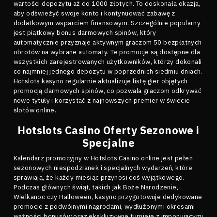
wartości depozytu aż do 1000 złotych. To doskonała okazja,
aby odświeżyć swoje konto i kontynuować zabawę z
dodatkowym wsparciem finansowym. Szczególnie popularny
jest piątkowy bonus darmowych spinów, który
automatycznie przyznaje aktywnym graczom 50 bezpłatnych
obrotów na wybrane automaty. Te promocje są dostępne dla
wszystkich zarejestrowanych użytkowników, którzy dokonali
co najmniej jednego depozytu w poprzednich siedmiu dniach.
Hotslots kasyno regularnie aktualizuje listę gier objętych
promocją darmowych spinów, co pozwala graczom odkrywać
nowe tytuły i korzystać z najnowszych premier w świecie
slotów online.
Hotslots Casino Oferty Sezonowe i
Specjalne
Kalendarz promocyjny w Hotslots Casino online jest pełen
sezonowych niespodzianek i specjalnych wydarzeń, które
sprawiają, że każdy miesiąc przynosi coś wyjątkowego.
Podczas głównych świąt, takich jak Boże Narodzenie,
Wielkanoc czy Halloween, kasyno przygotowuje dedykowane
promocje z podwójnymi nagrodami, wydłużonymi okresami
ważności bonusów oraz ekskluzywne turnieje z imponującymi