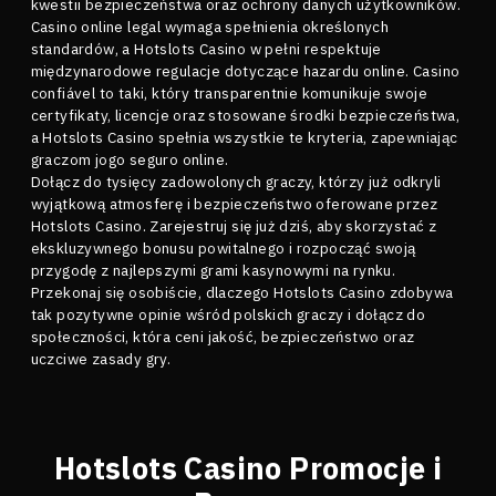
kwestii bezpieczeństwa oraz ochrony danych użytkowników.
Casino online legal wymaga spełnienia określonych
standardów, a Hotslots Casino w pełni respektuje
międzynarodowe regulacje dotyczące hazardu online. Casino
confiável to taki, który transparentnie komunikuje swoje
certyfikaty, licencje oraz stosowane środki bezpieczeństwa,
a Hotslots Casino spełnia wszystkie te kryteria, zapewniając
graczom jogo seguro online.
Dołącz do tysięcy zadowolonych graczy, którzy już odkryli
wyjątkową atmosferę i bezpieczeństwo oferowane przez
Hotslots Casino. Zarejestruj się już dziś, aby skorzystać z
ekskluzywnego bonusu powitalnego i rozpocząć swoją
przygodę z najlepszymi grami kasynowymi na rynku.
Przekonaj się osobiście, dlaczego Hotslots Casino zdobywa
tak pozytywne opinie wśród polskich graczy i dołącz do
społeczności, która ceni jakość, bezpieczeństwo oraz
uczciwe zasady gry.
Hotslots Casino Promocje i