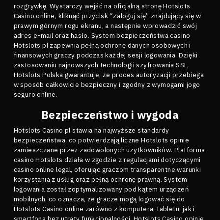
rozgrywkę. Wystarczy wejść na oficjalną stronę Hotslots
Casino online, kliknąć przycisk “Zaloguj się” znajdujący się w
prawym górnym rogu ekranu, a następnie wprowadzić swój
adres e-mail oraz hasło. System bezpieczeństwa casino
Hotslots pl zapewnia pełną ochronę danych osobowych i
finansowych graczy podczas każdej sesji logowania. Dzięki
zastosowaniu najnowszych technologii szyfrowania SSL,
Hotslots Polska gwarantuje, że proces autoryzacji przebiega
w sposób całkowicie bezpieczny i zgodny z wymogami jogo
seguro online.
Bezpieczeństwo i wygoda
Hotslots Casino pl stawia na najwyższe standardy
bezpieczeństwa, co potwierdzają liczne Hotslots opinie
zamieszczane przez zadowolonych użytkowników. Platforma
casino Hotslots działa w zgodzie z regulacjami dotyczącymi
casino online legal, oferując graczom transparentne warunki
korzystania z usług oraz pełną ochronę prawną. System
logowania został zoptymalizowany pod kątem urządzeń
mobilnych, co oznacza, że gracze mogą logować się do
Hotslots Casino online zarówno z komputera, tabletu, jak i
smartfona bez utraty funkcjonalności. Hotslots Casino opinie