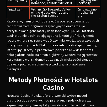
Romance, Thunderstruck II
jackpoty
Yggdrasil
Vikings Go Berzerk, Valley
Innowacyjne
of the Gods, Holmes and
mechaniki
the Stolen Stones
gry
Każdy z wymienionych dostawców posiada licencje od
renomowanych organów regulacyjnych oraz stosuje
certyfikowane generatory liczb losowych (RNG). Hotslots
Casino opinie podkreślają wysoką jakość grafiki, płynność
rozgrywki oraz uczciwe współczynniki wypłat we wszystkich
dostępnych tytułach. Platforma regularnie dodaje nowe gry,
informując graczy o premierach poprzez newsletter oraz
sekcję aktualności na stronie głównej. Gracze mogą również
korzystać z wersji demonstracyjnych większości gier, co
pozwala poznać mechanikę przed grą na prawdziwe
pieniądze.
Metody Płatności w Hotslots
Casino
Hotslots Casino Polska oferuje szeroki wybór metod
płatności dopasowanych do preferencji polskich graczy,
zapewniając szybkie wpłaty i wypłaty środków. Platforma