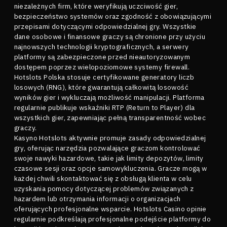
niezależnych firm, które weryfikują uczciwość gier,
bezpieczeństwo systemów oraz zgodność z obowiązującymi
przepisami dotyczącymi odpowiedzialnej gry. Wszystkie
dane osobowe i finansowe graczy są chronione przy użyciu
najnowszych technologii kryptograficznych, a serwery
platformy są zabezpieczone przed nieautoryzowanym
dostępem poprzez wielopoziomowe systemy firewall.
Hotslots Polska stosuje certyfikowane generatory liczb
losowych (RNG), które gwarantują całkowitą losowość
wyników gier i wykluczają możliwość manipulacji. Platforma
regularnie publikuje wskaźniki RTP (Return to Player) dla
wszystkich gier, zapewniając pełną transparentność wobec
graczy.
Kasyno Hotslots aktywnie promuje zasady odpowiedzialnej
gry, oferując narzędzia pozwalające graczom kontrolować
swoje nawyki hazardowe, takie jak limity depozytów, limity
czasowe sesji oraz opcje samowykluczenia. Gracze mogą w
każdej chwili skontaktować się z obsługą klienta w celu
uzyskania pomocy dotyczącej problemów związanych z
hazardem lub otrzymania informacji o organizacjach
oferujących profesjonalne wsparcie. Hotslots Casino opinie
regularnie podkreślają profesjonalne podejście platformy do