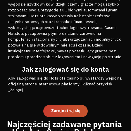
wygodzie użytkowników, dzięki czemu gracze mogą szybko
rozpocząć swoją przygodę z ulubionymi automatami i grami
stołowymi. Hotslots kasyno stawia na bezpieczeństwo
danych osobowych oraz transakcji finansowych,
wykorzystując najnowsze technologie szyfrowania. Casino
Hotslots pl zapewnia płynne działanie zarówno na
komputerach stacjonarnych, jak i urządzeniach mobilnych, co
pozwala na grę w dowolnym miejscu i czasie. Dzięki
intuicyjnemu interfejsowi, nawet początkujący gracze bez
problemu poradzą sobie z logowaniem i nawigacją po stronie.
Jak zalogować się do konta
Aby zalogować się do Hotslots Casino pl, wystarczy wejść na
oficjalną stronę internetową platformy i kliknąć przycisk
„Zaloguj
Zarejestruj się
Najczęściej zadawane pytania