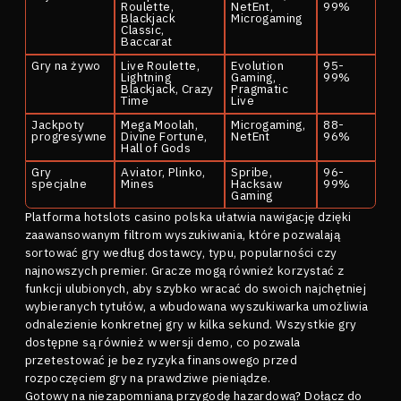
Roulette,
NetEnt,
99%
Blackjack
Microgaming
Classic,
Baccarat
Gry na żywo
Live Roulette,
Evolution
95-
Lightning
Gaming,
99%
Blackjack, Crazy
Pragmatic
Time
Live
Jackpoty
Mega Moolah,
Microgaming,
88-
progresywne
Divine Fortune,
NetEnt
96%
Hall of Gods
Gry
Aviator, Plinko,
Spribe,
96-
specjalne
Mines
Hacksaw
99%
Gaming
Platforma hotslots casino polska ułatwia nawigację dzięki
zaawansowanym filtrom wyszukiwania, które pozwalają
sortować gry według dostawcy, typu, popularności czy
najnowszych premier. Gracze mogą również korzystać z
funkcji ulubionych, aby szybko wracać do swoich najchętniej
wybieranych tytułów, a wbudowana wyszukiwarka umożliwia
odnalezienie konkretnej gry w kilka sekund. Wszystkie gry
dostępne są również w wersji demo, co pozwala
przetestować je bez ryzyka finansowego przed
rozpoczęciem gry na prawdziwe pieniądze.
Gotowy na niezapomnianą przygodę hazardową? Dołącz do