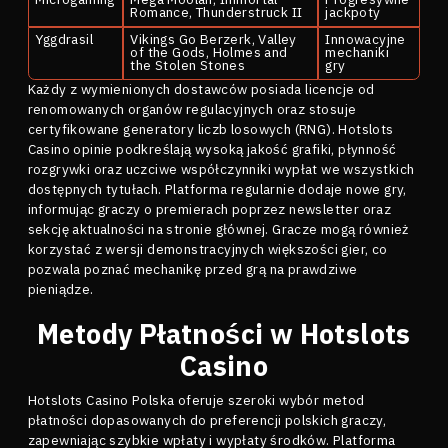
Romance, Thunderstruck II
jackpoty
Yggdrasil
Vikings Go Berzerk, Valley
Innowacyjne
of the Gods, Holmes and
mechaniki
the Stolen Stones
gry
Każdy z wymienionych dostawców posiada licencje od
renomowanych organów regulacyjnych oraz stosuje
certyfikowane generatory liczb losowych (RNG). Hotslots
Casino opinie podkreślają wysoką jakość grafiki, płynność
rozgrywki oraz uczciwe współczynniki wypłat we wszystkich
dostępnych tytułach. Platforma regularnie dodaje nowe gry,
informując graczy o premierach poprzez newsletter oraz
sekcję aktualności na stronie głównej. Gracze mogą również
korzystać z wersji demonstracyjnych większości gier, co
pozwala poznać mechanikę przed grą na prawdziwe
pieniądze.
Metody Płatności w Hotslots
Casino
Hotslots Casino Polska oferuje szeroki wybór metod
płatności dopasowanych do preferencji polskich graczy,
zapewniając szybkie wpłaty i wypłaty środków. Platforma