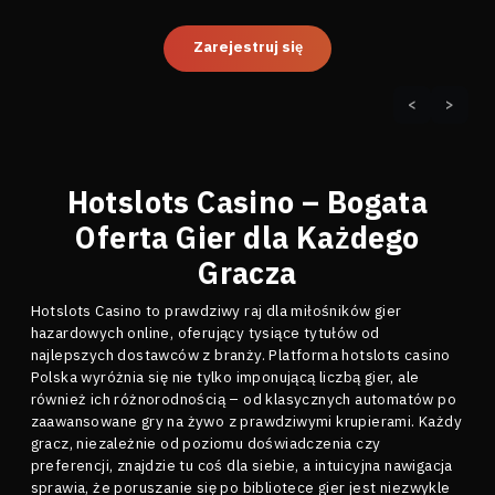
Zarejestruj się
<
>
Hotslots Casino – Bogata
Oferta Gier dla Każdego
Gracza
Hotslots Casino to prawdziwy raj dla miłośników gier
hazardowych online, oferujący tysiące tytułów od
najlepszych dostawców z branży. Platforma hotslots casino
Polska wyróżnia się nie tylko imponującą liczbą gier, ale
również ich różnorodnością – od klasycznych automatów po
zaawansowane gry na żywo z prawdziwymi krupierami. Każdy
gracz, niezależnie od poziomu doświadczenia czy
preferencji, znajdzie tu coś dla siebie, a intuicyjna nawigacja
sprawia, że poruszanie się po bibliotece gier jest niezwykle