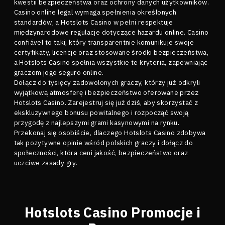
kwestii bezpieczeństwa oraz ochrony danych użytkowników.
Casino online legal wymaga spełnienia określonych
standardów, a Hotslots Casino w pełni respektuje
międzynarodowe regulacje dotyczące hazardu online. Casino
confiável to taki, który transparentnie komunikuje swoje
certyfikaty, licencje oraz stosowane środki bezpieczeństwa,
a Hotslots Casino spełnia wszystkie te kryteria, zapewniając
graczom jogo seguro online.
Dołącz do tysięcy zadowolonych graczy, którzy już odkryli
wyjątkową atmosferę i bezpieczeństwo oferowane przez
Hotslots Casino. Zarejestruj się już dziś, aby skorzystać z
ekskluzywnego bonusu powitalnego i rozpocząć swoją
przygodę z najlepszymi grami kasynowymi na rynku.
Przekonaj się osobiście, dlaczego Hotslots Casino zdobywa
tak pozytywne opinie wśród polskich graczy i dołącz do
społeczności, która ceni jakość, bezpieczeństwo oraz
uczciwe zasady gry.
Hotslots Casino Promocje i