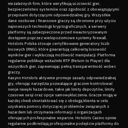
niezależnych firm, które weryfikują uczciwość gier,
bezpieczeństwo systemów oraz zgodność z obowiązującymi
przepisami dotyczącymi odpowiedzialnej gry. Wszystkie
dane osobowe i finansowe graczy są chronione przy użyciu
najnowszych technologii kryptograficznych, a serwery
platformy są zabezpieczone przed nieautoryzowanym
dostępem poprzez wielopoziomowe systemy firewall.
Hotslots Polska stosuje certyfikowane generatory liczb
losowych (RNG), które gwarantują całkowitą losowość
wyników gier i wykluczają możliwość manipulacji. Platforma
regularnie publikuje wskaźniki RTP (Return to Player) dla
wszystkich gier, zapewniając pełną transparentność wobec
graczy.
Kasyno Hotslots aktywnie promuje zasady odpowiedzialnej
gry, oferując narzędzia pozwalające graczom kontrolować
swoje nawyki hazardowe, takie jak limity depozytów, limity
czasowe sesji oraz opcje samowykluczenia. Gracze mogą w
każdej chwili skontaktować się z obsługą klienta w celu
uzyskania pomocy dotyczącej problemów związanych z
hazardem lub otrzymania informacji o organizacjach
oferujących profesjonalne wsparcie. Hotslots Casino opinie
regularnie podkreślają profesjonalne podejście platformy do