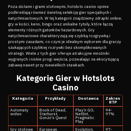
Poza slotami i grami stołowymi, hotslots casino opinie
podkreślają również świetną selekcję gier specjalnych i
natychmiastowych. W tej kategorii znajdziemy zdrapki online,
gry w kości, keno, bingo oraz unikalne tytuły, które łączą
elementy różnych gatunków hazardowych. Gry
natychmiastowe charakteryzują się szybką rozgrywką i
prostymi zasadami, co czyni je idealnym wyborem dla graczy
szukających szybkiej rozrywki bez skomplikowanych
strategii. Wiele z tych gier oferuje atrakcyjne mnożniki
wygranych i niskie progi wejścia, pozwalając na ekscytującą
zabawę nawet przy niewielkich stawkach.
Kategorie Gier w Hotslots
Casino
Kategoria
Przykłady
Dostawca
Zakres
RTP
Automaty
Book of Dead,
Play’n GO,
94-
wideo
Starburst,
NetEnt,
97%
Gonzo’s Quest
Pragmatic
Play
Gry stołowe
European
Evolution,
97-