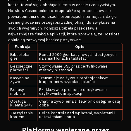
kontaktować się z obsługą klienta w czasie rzeczywistym.
Hotslots Casino online oferuje także spersonalizowane
powiadomienia o bonusach, promocjach i turniejach, dzięki
czemu gracze nie przegapią żadnej okazji do zwiększenia
swoich wygranych. Poniższa tabela przedstawia
najważniejsze funkcje aplikacji, które sprawiają, że Hotslots
opinie są zazwyczaj bardzo pozytywne.
Funkcja
Opis
Biblioteka
Ponad 2000 gier kasynowych dostępnych
gier
na smartfonach i tabletach
Bezpieczne
Szyfrowanie SSL oraz certyfikowane
płatności
metody płatności
Kasyno na
Transmisje na żywo z profesjonalnymi
żywo
krupierami w wysokiej jakości
Bonusy
Ekskluzywne promocje dedykowane
mobilne
użytkownikom aplikacji
Obsługa
Chat na żywo, email i telefon dostępne całą
klienta 24/7
dobę
Zarządzanie
Pełna kontrola nad wpłatami, wypłatami i
kontem
ustawieniami konta
Platformy wspierane przez