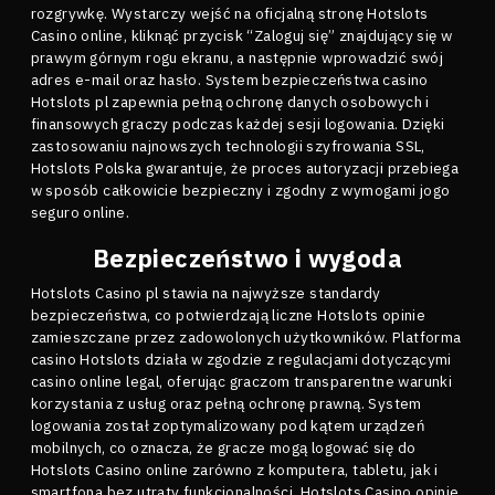
rozgrywkę. Wystarczy wejść na oficjalną stronę Hotslots
Casino online, kliknąć przycisk “Zaloguj się” znajdujący się w
prawym górnym rogu ekranu, a następnie wprowadzić swój
adres e-mail oraz hasło. System bezpieczeństwa casino
Hotslots pl zapewnia pełną ochronę danych osobowych i
finansowych graczy podczas każdej sesji logowania. Dzięki
zastosowaniu najnowszych technologii szyfrowania SSL,
Hotslots Polska gwarantuje, że proces autoryzacji przebiega
w sposób całkowicie bezpieczny i zgodny z wymogami jogo
seguro online.
Bezpieczeństwo i wygoda
Hotslots Casino pl stawia na najwyższe standardy
bezpieczeństwa, co potwierdzają liczne Hotslots opinie
zamieszczane przez zadowolonych użytkowników. Platforma
casino Hotslots działa w zgodzie z regulacjami dotyczącymi
casino online legal, oferując graczom transparentne warunki
korzystania z usług oraz pełną ochronę prawną. System
logowania został zoptymalizowany pod kątem urządzeń
mobilnych, co oznacza, że gracze mogą logować się do
Hotslots Casino online zarówno z komputera, tabletu, jak i
smartfona bez utraty funkcjonalności. Hotslots Casino opinie