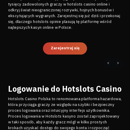
tysięcy zadowolonych graczy w hotslots casino online i
odkryj świat nieograniczonej rozrywki, hojnych bonusów i
ekscytujących wygranych. Zarejestruj się już dziś i przekonaj
się, dlaczego hotslots opinie plasują tę platformę wśród
najlepszych kasyn online w Polsce.
Zarejestruj się
<
>
Logowanie do Hotslots Casino
Hotslots Casino Polska to renomowana platforma hazardowa,
która przyciąga graczy ze względu na szybki i bezpieczny
proces logowania oraz intuicyjny interfejs użytkownika.
Proces logowania w Hotslots kasyno został zaprojektowany
w taki sposób, aby każdy gracz mógł w kilku prostych
krokach uzyskać dostęp do swojego konta i rozpocząć