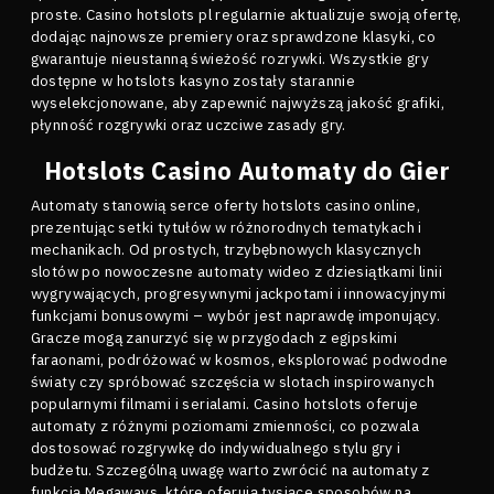
proste. Casino hotslots pl regularnie aktualizuje swoją ofertę,
dodając najnowsze premiery oraz sprawdzone klasyki, co
gwarantuje nieustanną świeżość rozrywki. Wszystkie gry
dostępne w hotslots kasyno zostały starannie
wyselekcjonowane, aby zapewnić najwyższą jakość grafiki,
płynność rozgrywki oraz uczciwe zasady gry.
Hotslots Casino Automaty do Gier
Automaty stanowią serce oferty hotslots casino online,
prezentując setki tytułów w różnorodnych tematykach i
mechanikach. Od prostych, trzybębnowych klasycznych
slotów po nowoczesne automaty wideo z dziesiątkami linii
wygrywających, progresywnymi jackpotami i innowacyjnymi
funkcjami bonusowymi – wybór jest naprawdę imponujący.
Gracze mogą zanurzyć się w przygodach z egipskimi
faraonami, podróżować w kosmos, eksplorować podwodne
światy czy spróbować szczęścia w slotach inspirowanych
popularnymi filmami i serialami. Casino hotslots oferuje
automaty z różnymi poziomami zmienności, co pozwala
dostosować rozgrywkę do indywidualnego stylu gry i
budżetu. Szczególną uwagę warto zwrócić na automaty z
funkcją Megaways, które oferują tysiące sposobów na